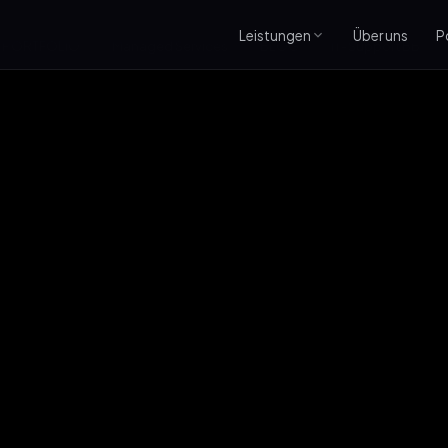
Leistungen
Über uns
P
PORTFOLIO
Managed Services
BLOG
IT-Support BB