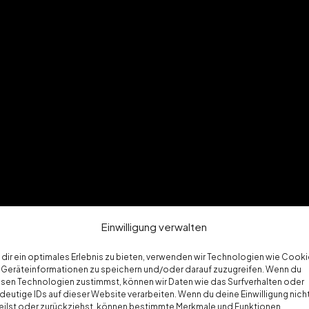
Einwilligung verwalten
assen In
dir ein optimales Erlebnis zu bieten, verwenden wir Technologien wie Cooki
Geräteinformationen zu speichern und/oder darauf zuzugreifen. Wenn du
sen Technologien zustimmst, können wir Daten wie das Surfverhalten oder
deutige IDs auf dieser Website verarbeiten. Wenn du deine Einwilligung nich
DSG
eilst oder zurückziehst, können bestimmte Merkmale und Funktionen