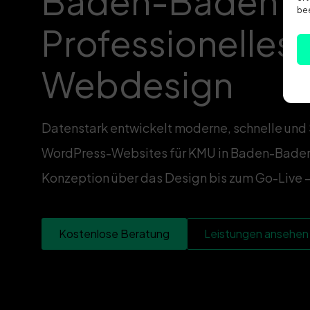
Baden-Baden –
bee
Professionelles
Webdesign
Datenstark entwickelt moderne, schnelle und
WordPress-Websites für KMU in Baden-Baden 
Konzeption über das Design bis zum Go-Live – 
Kostenlose Beratung
Leistungen ansehen