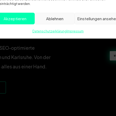
inträchtigt werden.
Akzeptieren
Ablehnen
Einstellungen anseh
Datenschutzerklärung
Impressum
 SEO-optimierte
W
und Karlsruhe. Von der
alles aus einer Hand.