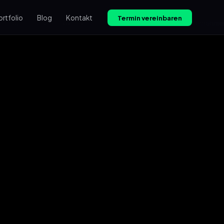
ortfolio
Blog
Kontakt
Termin vereinbaren
IT-Support KA
Webdesign
IT-Beratung
KI für Unternehme