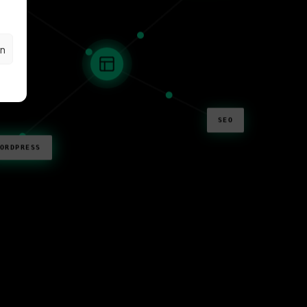
en
SEO
ORDPRESS