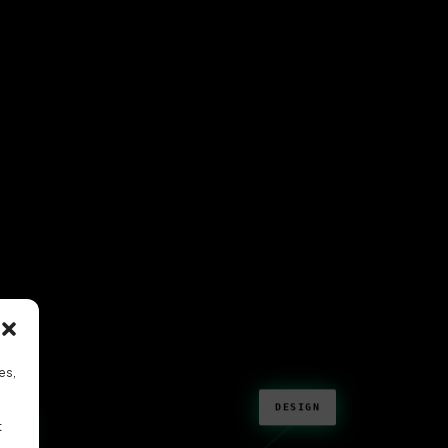
es,
DESIGN
t
VO