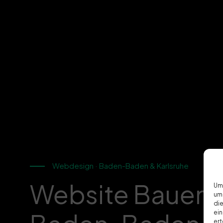
Webdesign · Baden-Baden & Karlsruhe
Website Bauen L
Um 
um 
die
ein
ert